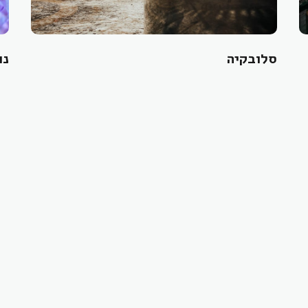
סלובקיה
נו